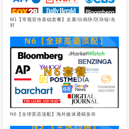
M1【常规宣传基础套餐】走量/出稿快/区块链/友
好
N6【全球英语顶配】海外媒体通稿发布